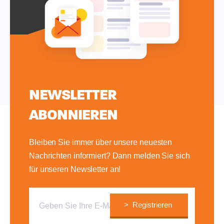
NEWSLETTER
ABONNIEREN
Bleiben Sie immer über unsere neuesten
Nachrichten informiert? Dann melden Sie sich
für unseren Newsletter an!