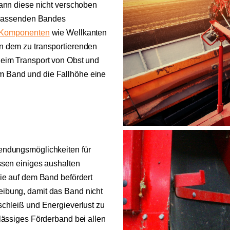
kann diese nicht verschoben
s passenden Bandes
Komponenten
wie Wellkanten
n dem zu transportierenden
Beim Transport von Obst und
m Band und die Fallhöhe eine
endungsmöglichkeiten für
ssen einiges aushalten
die auf dem Band befördert
ibung, damit das Band nicht
schleiß und Energieverlust zu
lässiges Förderband bei allen