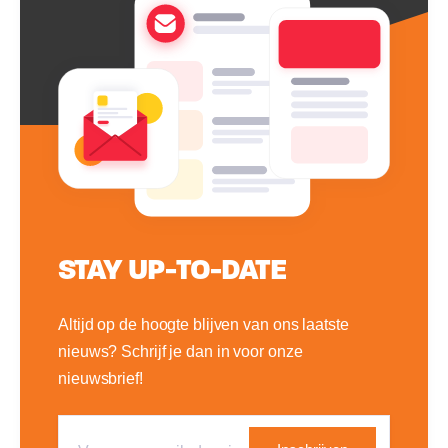
STAY UP-TO-DATE
Altijd op de hoogte blijven van ons laatste
nieuws? Schrijf je dan in voor onze
nieuwsbrief!