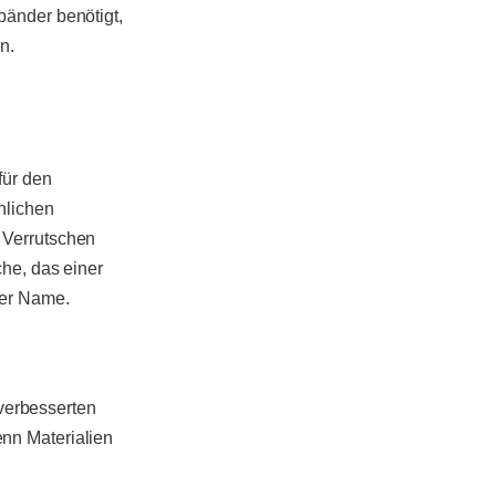
bänder benötigt,
n.
für den
nlichen
 Verrutschen
che, das einer
der Name.
verbesserten
enn Materialien