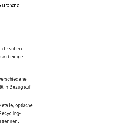
se Branche
uchsvollen
sind einige
 verschiedene
ät in Bezug auf
etalle, optische
 Recycling-
u trennen.