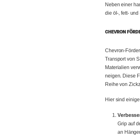
Neben einer har
die öl-, fett- 
CHEVRON FÖRD
Chevron-Förderg
Transport von S
Materialien ver
neigen. Diese F
Reihe von Zickz
Hier sind eini
Verbesser
Grip auf d
an Hängen