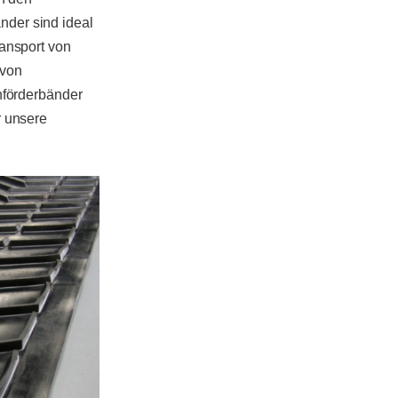
der sind ideal
ransport von
 von
hförderbänder
 unsere