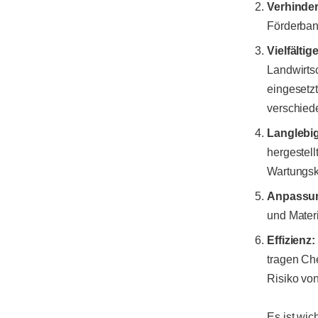
Verhinde
Förderband
Vielfält
Landwirts
eingesetzt
verschied
Langlebig
hergestell
Wartungsko
Anpassun
und Mater
Effizienz:
tragen Ch
Risiko vo
Es ist wic