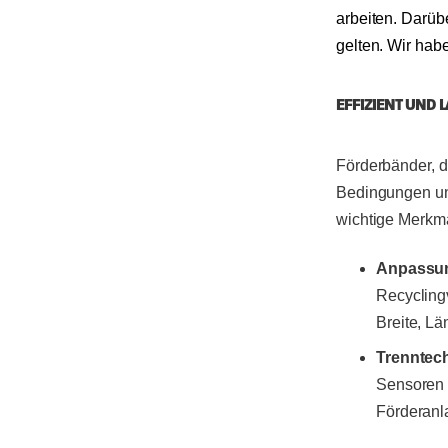
arbeiten. Darüb
gelten. Wir hab
EFFIZIENT UND 
Förderbänder, d
Bedingungen und
wichtige Merkma
Anpassun
Recyclingv
Breite, L
Trenntec
Sensoren f
Förderanla