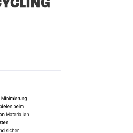
CYCLING
d Minimierung
spielen beim
on Materialien
zten
nd sicher