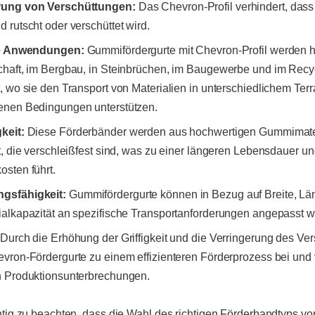
rung von Verschüttungen:
Das Chevron-Profil verhindert, dass
 rutscht oder verschüttet wird.
ige Anwendungen:
Gummifördergurte mit Chevron-Profil werden hä
chaft, im Bergbau, in Steinbrüchen, im Baugewerbe und im Recy
, wo sie den Transport von Materialien in unterschiedlichem Terr
enen Bedingungen unterstützen.
keit:
Diese Förderbänder werden aus hochwertigen Gummimate
t, die verschleißfest sind, was zu einer längeren Lebensdauer u
sten führt.
gsfähigkeit:
Gummifördergurte können in Bezug auf Breite, L
ialkapazität an spezifische Transportanforderungen angepasst 
Durch die Erhöhung der Griffigkeit und die Verringerung des Ve
evron-Fördergurte zu einem effizienteren Förderprozess bei und 
n Produktionsunterbrechungen.
htig zu beachten, dass die Wahl des richtigen Förderbandtyps v