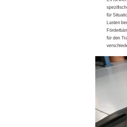
spezifisc
für Situa
Lasten be
Förderbän
für den T
verschied