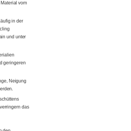
 Material vom
ufig in der
cling
ain und unter
rialien
nd geringeren
änge, Neigung
werden.
rschüttens
verringern das
on den