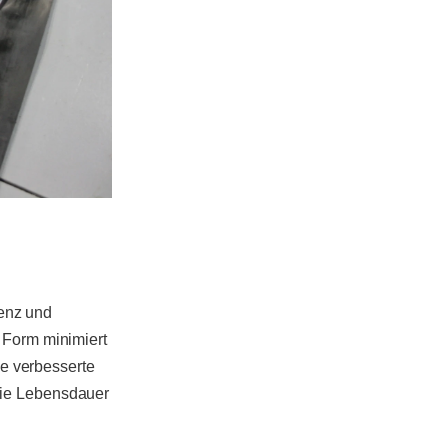
ienz und
 Form minimiert
ie verbesserte
t die Lebensdauer