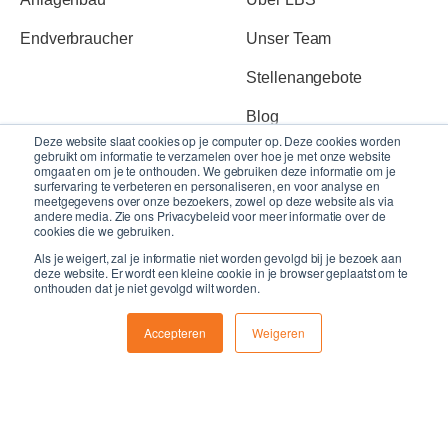
Endverbraucher
Unser Team
Stellenangebote
Blog
Deze website slaat cookies op je computer op. Deze cookies worden
gebruikt om informatie te verzamelen over hoe je met onze website
omgaat en om je te onthouden. We gebruiken deze informatie om je
surfervaring te verbeteren en personaliseren, en voor analyse en
Member of
meetgegevens over onze bezoekers, zowel op deze website als via
andere media. Zie ons Privacybeleid voor meer informatie over de
cookies die we gebruiken.
Als je weigert, zal je informatie niet worden gevolgd bij je bezoek aan
deze website. Er wordt een kleine cookie in je browser geplaatst om te
onthouden dat je niet gevolgd wilt worden.
Accepteren
Weigeren