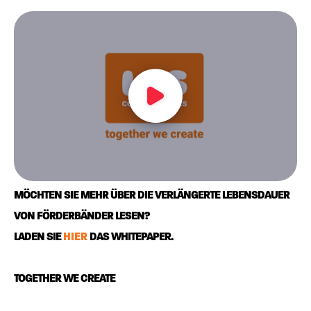
MÖCHTEN SIE MEHR ÜBER DIE VERLÄNGERTE LEBENSDAUER
VON FÖRDERBÄNDER LESEN?
LADEN SIE
HIER
DAS WHITEPAPER.
TOGETHER WE CREATE