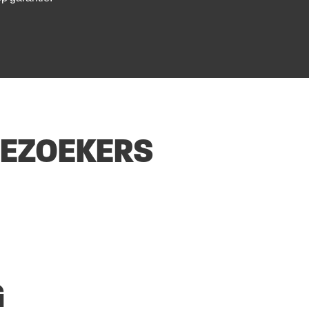
BEZOEKERS
G