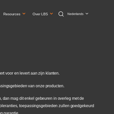
Resources
Over LBS
Nederlands
 voor en levert aan zijn klanten.
ssingsgebieden van onze producten.
m, dan mag dit enkel gebeuren in overleg met de
leranties, toepa
ssingsgebieden zullen goedgekeurd
 garantie.