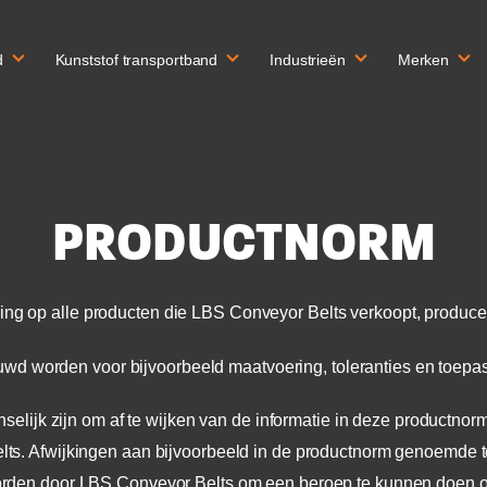
d
Kunststof transportband
Industrieën
Merken
PRODUCTNORM
ng op alle producten die LBS Conveyor Belts verkoopt, produceert
wd worden voor bijvoorbeeld maatvoering, toleranties en toepa
selijk zijn om af te wijken van de informatie in deze productnor
lts.
Afwijkingen aan bijvoorbeeld in de productnorm genoemde to
rden door LBS Conveyor Belts om een beroep te kunnen doen op