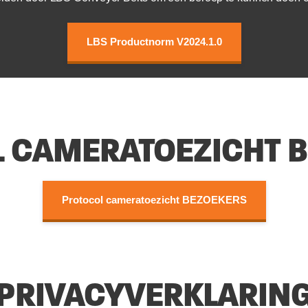
LBS Productnorm V2024.1.0
 CAMERATOEZICHT 
Protocol cameratoezicht BEZOEKERS
PRIVACYVERKLARIN