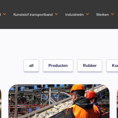
d
Kunststof transportband
Industrieën
Merken
all
Producten
Rubber
Ku